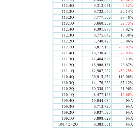
113.4Q
9,312,071
-4.32
113.3Q
9,732,540
25.14
113.2Q
7,777,509
37.40
113.1Q
5,660,359
-39.73
112.4Q
9,391,973
7.02
112.3Q
8,775,842
13.38
112.2Q
7,740,423
33.06
112.1Q
5,817,165
-63.02
111.4Q
15,730,435
-9.93
111.3Q
17,464,626
9.23
111.2Q
15,988,151
23.87
111.1Q
12,907,282
-58.25
110.4Q
30,915,852
118.08
110.3Q
14,176,280
37.12
110.2Q
10,338,420
21.96
110.1Q
8,477,128
-15.60
109.4Q
10,044,034
N/
109.3Q
6,712,720
N/
109.2Q
6,937,596
N/
109.1Q
3,898,629
N/
108.4Q~2Q
6,383,301
N/